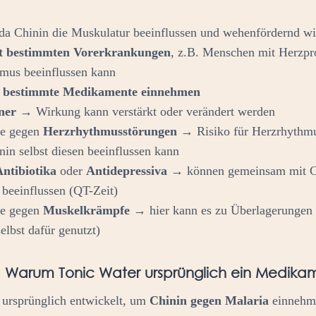
 da Chinin die Muskulatur beeinflussen und wehenfördernd w
t bestimmten Vorerkrankungen
, z.B. Menschen mit Herzpr
mus beeinflussen kann
e bestimmte Medikamente einnehmen
nner
→ Wirkung kann verstärkt oder verändert werden
e gegen
Herzrhythmusstörungen
→ Risiko für Herzrhythm
nin selbst diesen beeinflussen kann
Antibiotika
oder
Antidepressiva
→ können gemeinsam mit C
beeinflussen (QT-Zeit)
e gegen
Muskelkrämpfe
→ hier kann es zu Überlagerunge
elbst dafür genutzt)
: Warum Tonic Water ursprünglich ein Medika
 ursprünglich entwickelt, um
Chinin gegen Malaria
einnehm