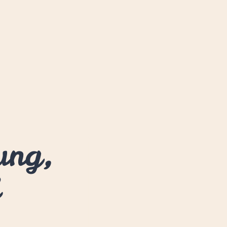
ung,
d