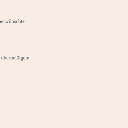
unerwünschte
er übermäßigem